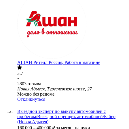
АШАН Ритейл Россия, Работа в магазине
3.7
•
2803
отзыва
Новая Адыгея, Тургеневское шоссе, 27
Можно без резюме
Откликнуться
Выездной эксперт по выкупу автомобилей с
пробегом/Выездной оценщик автомобилей/Байер
(Новая Адыгея)
160 000
–
400 000
₽
за месяц,
на руки