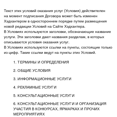
Текст этих условий оказания услуг (Условия) действителен
на момент подписания Договора может быть изменен
Хэдхантером в одностороннем порядке путем размещения
новой редакции Условий на Сайте Хэдхантера.
В Условиях используются заголовки, обозначающие название
услуги. Эти заголовки дают названия разделам, в которых
описываются условия оказания услуг.
В Условиях используются ссылки на пункты, состоящие только
из цифр. Такие ссылки ведут на пункты этих Условий.
1. ТЕРМИНЫ И ОПРЕДЕЛЕНИЯ
2. ОБЩИЕ УСЛОВИЯ
3. ИНФОРМАЦИОННЫЕ УСЛУГИ
1.1. Хэдхантер, или
Хэдхантер, ООО
4. РЕКЛАМНЫЕ УСЛУГИ
HeadHunter, или
«Хэдхантер», ИНН
2.1. Типы и статусы регистрации
5. КОНСУЛЬТАЦИОННЫЕ УСЛУГИ
Исполнитель
7718620740, адрес:
Типы регистрации
3.1. Предоставление доступа к базе данных
2.2. Активация услуг
6. КОНСУЛЬТАЦИОННЫЕ УСЛУГИ И ОРГАНИЗАЦИЯ
125047, г. Москва,
резюме с предложениями Соискателей
Описание и активация
УЧАСТИЯ В КОНКУРСАХ, ЯРМАРКАХ И ПРОЧИХ
2.1.1. Заказчику может быть присвоен один
4.0. Общие условия оказания рекламных услуг
внутригородская
о трудоустройстве с возможностью просмотра
МЕРОПРИЯТИЯХ
из Типов регистраций.
территория
4.0.1. Хэдхантер оказывает Заказчику услугу