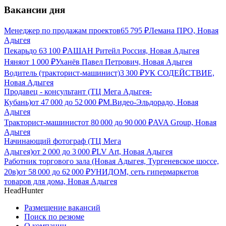
Вакансии дня
Менеджер по продажам проектов
65 795
₽
Лемана ПРО, Новая
Адыгея
Пекарь
до
63 100
₽
АШАН Ритейл Россия, Новая Адыгея
Няня
от
1 000
₽
Уханёв Павел Петрович, Новая Адыгея
Водитель (тракторист-машинист)
3 300
₽
УК СОДЕЙСТВИЕ,
Новая Адыгея
Продавец - консультант (ТЦ Мега Адыгея-
Кубань)
от
47 000
до
52 000
₽
М.Видео-Эльдорадо, Новая
Адыгея
Тракторист-машинист
от
80 000
до
90 000
₽
AVA Group, Новая
Адыгея
Начинающий фотограф (ТЦ Мега
Адыгея)
от
2 000
до
3 000
₽
LV Art, Новая Адыгея
Работник торгового зала (Новая Адыгея, Тургеневское шоссе,
20в)
от
58 000
до
62 000
₽
УНИДОМ, сеть гипермаркетов
товаров для дома, Новая Адыгея
HeadHunter
Размещение вакансий
Поиск по резюме
О компании