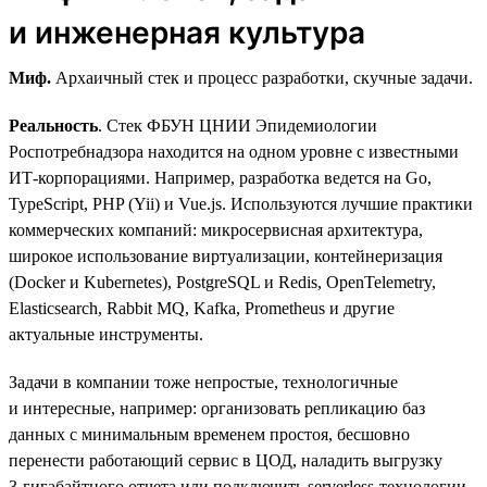
и инженерная культура
Миф.
Архаичный стек и процесс разработки, скучные задачи.
Реальность
. Стек ФБУН ЦНИИ Эпидемиологии
Роспотребнадзора находится на одном уровне с известными
ИТ-корпорациями. Например, разработка ведется на Go,
TypeScript, PHP (Yii) и Vue.js. Используются лучшие практики
коммерческих компаний: микросервисная архитектура,
широкое использование виртуализации, контейнеризация
(Docker и Kubernetes), PostgreSQL и Redis, OpenTelemetry,
Elasticsearch, Rabbit MQ, Kafka, Prometheus и другие
актуальные инструменты.
Задачи в компании тоже непростые, технологичные
и интересные, например: организовать репликацию баз
данных с минимальным временем простоя, бесшовно
перенести работающий сервис в ЦОД, наладить выгрузку
3‑гигабайтного отчета или подключить serverless-технологии.